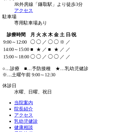
JR外房線「鎌取駅」より徒歩3分
アクセス
駐車場
専用駐車場あり
診療時間
月
火
水
木
金
土
日/祝
9:00～12:00
◯
◯
／
◯
◯
※
／
14:00～15:00
■
★
／
■
★
／
／
15:00～18:00
◯
◯
／
◯
◯
／
／
○…診療
■
…予防接種
★
…乳幼児健診
※…土曜午前 9:00～12:30
休診日
水曜、日曜、祝日
当院案内
院長紹介
アクセス
乳幼児健診
健康相談