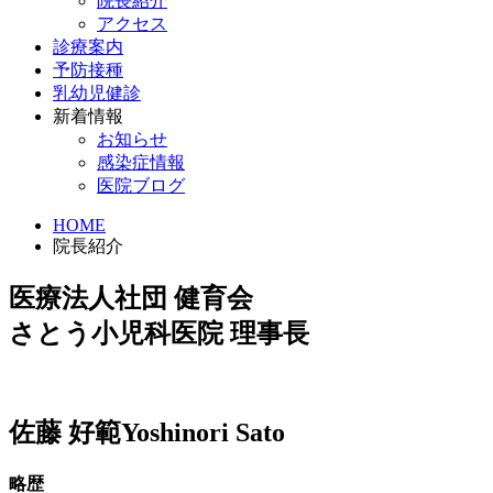
院長紹介
アクセス
診療案内
予防接種
乳幼児健診
新着情報
お知らせ
感染症情報
医院ブログ
HOME
院長紹介
医療法人社団 健育会
さとう小児科医院 理事⻑
佐藤 好範
Yoshinori Sato
略歴