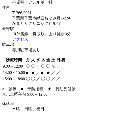
小児科・アレルギー科
住所
〒266-0031
千葉県千葉市緑区おゆみ野3-22-6
かまとりクリニックビル4F
最寄駅
JR外房線「鎌取駅」より徒歩3分
アクセス
駐車場
専用駐車場あり
診療時間
月
火
水
木
金
土
日/祝
9:00～12:00
◯
◯
／
◯
◯
※
／
14:00～15:00
■
★
／
■
★
／
／
15:00～18:00
◯
◯
／
◯
◯
／
／
○…診療
■
…予防接種
★
…乳幼児健診
※…土曜午前 9:00～12:30
休診日
水曜、日曜、祝日