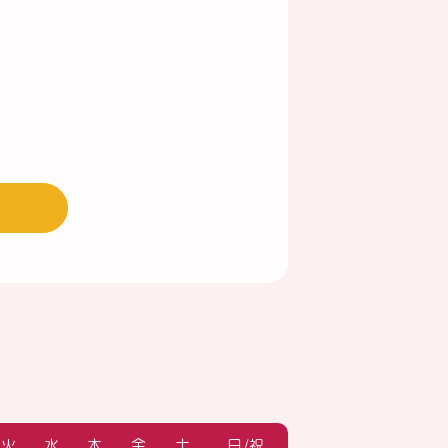
火
水
木
金
土
日/祝