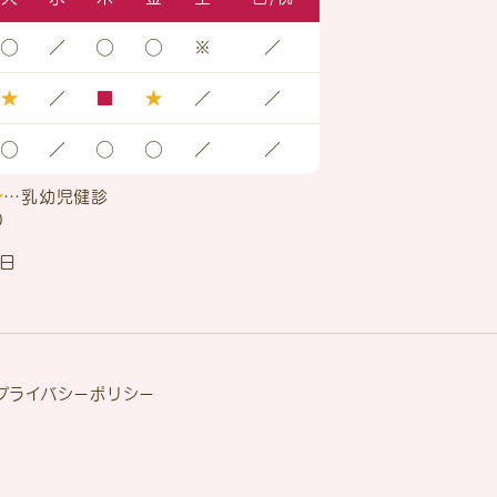
◯
／
◯
◯
※
／
★
／
■
★
／
／
◯
／
◯
◯
／
／
★
…乳幼児健診
0
日
プライバシーポリシー